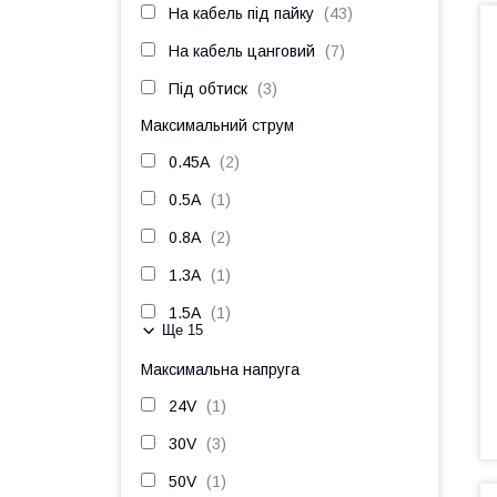
На кабель під пайку
43
На кабель цанговий
7
Під обтиск
3
Максимальний струм
0.45A
2
0.5A
1
0.8A
2
1.3A
1
1.5A
1
Ще 15
Максимальна напруга
24V
1
30V
3
50V
1