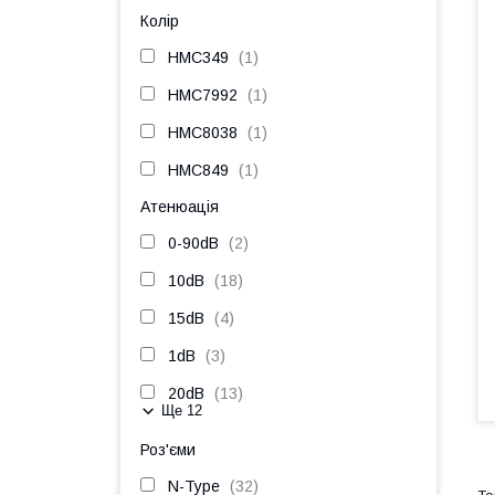
Колір
HMC349
1
HMC7992
1
HMC8038
1
HMC849
1
Атенюація
0-90dB
2
10dB
18
15dB
4
1dB
3
20dB
13
Ще 12
Роз'єми
N-Type
32