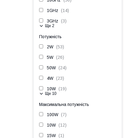
18GHz
50
1GHz
14
3GHz
3
Ще 2
Потужність
2W
53
5W
26
50W
24
4W
23
10W
19
Ще 10
Максимальна потужність
100W
7
10W
12
15W
1