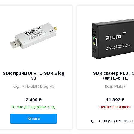
SDR приймач RTL-SDR Blog
SDR сканер PLUT
V3
70МГц-6ГГц
RTL-SDR Blog V3
Pluto+
2 400 ₴
11 892 ₴
Готово до відправки 5 од.
Немає в наявності
Купити
+380 (96) 678-01-71