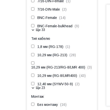
7/16-DIN-Female
1
7/16-DIN-Male
2
BNC-Female
14
BNC-Female-bulkhead
9
Ще 33
Тип кабелю
1,8 мм (RG-178)
1
10,29 мм (RG-213)
28
10,29 мм (RG-213/RG-8/LMR 400)
3
10,29 мм (RG-8/LMR400)
43
12,40 мм (SYWV-50-9)
2
Ще 23
Монтаж
Без монтажу
16