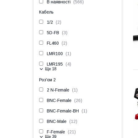
В наявності
566
Кабель
1/2
2
5D-FB
3
FL460
2
LMR100
1
LMR195
4
Ще 18
Роз'єм 2
2 N-Female
1
BNC-Female
26
BNC-Female-BH
1
BNC-Male
12
F-Female
21
Ще 39