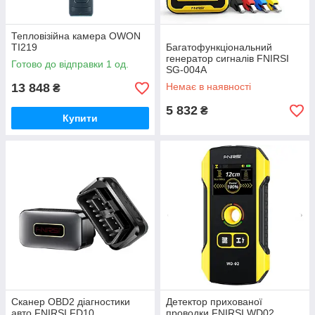
Тепловізійна камера OWON
TI219
Багатофункціональний
генератор сигналів FNIRSI
Готово до відправки 1 од.
SG-004A
13 848
Немає в наявності
₴
5 832
₴
Купити
Сканер OBD2 діагностики
Детектор прихованої
авто FNIRSI FD10
проводки FNIRSI WD02