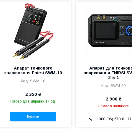
Апарат точкового
Апарат для точков
зварювання Fnirsi SWM-10
зварювання FNIRSI S
2-в-1
SWM-10
SWM-20
2 350 ₴
2 900 ₴
Готово до відправки 17 од.
Немає в наявності
Купити
+380 (96) 678-01-71