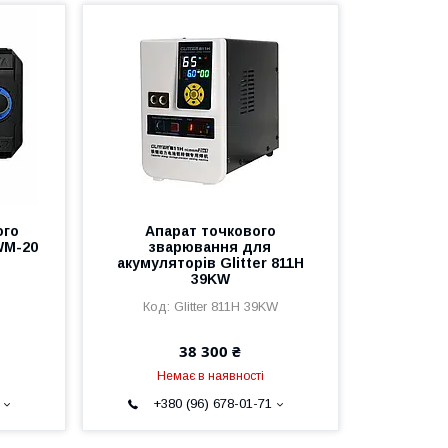
ого
Апарат точкового
WM-20
зварювання для
акумуляторів Glitter 811H
39KW
Glitter 811H 39KW
38 300 ₴
Немає в наявності
+380 (96) 678-01-71