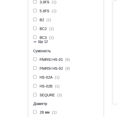
3.0FS
1
5.0FS
1
B2
1
BC2
1
BC3
1
Ще 12
Сумісність
FNIRSI HS-01
6
FNIRSI HS-02
9
HS-02A
1
HS-02B
1
SEQURE
3
Діаметр
28 мм
1