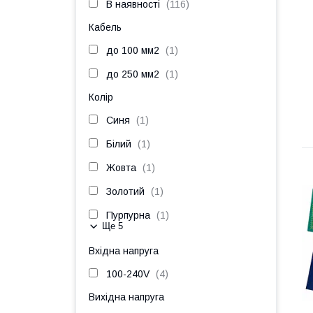
В наявності
116
Кабель
до 100 мм2
1
до 250 мм2
1
Колір
Cиня
1
Білий
1
Жовта
1
Золотий
1
Пурпурна
1
Ще 5
Вхідна напруга
100-240V
4
Вихідна напруга