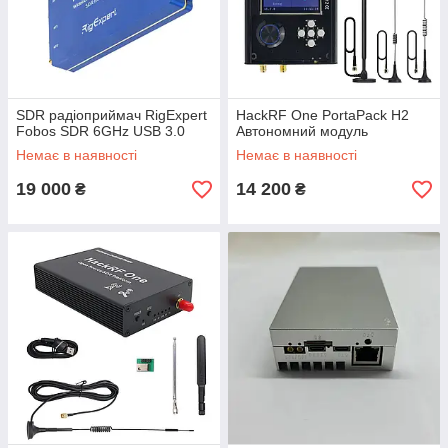
SDR радіоприймач RigExpert
HackRF One PortaPack H2
Fobos SDR 6GHz USB 3.0
Автономний модуль
Немає в наявності
Немає в наявності
19 000
14 200
₴
₴