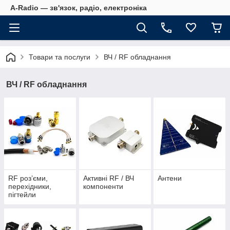
A-Radio — зв'язок, радіо, електроніка
Товари та послуги
ВЧ / RF обладнання
ВЧ / RF обладнання
RF роз’єми,
Активні RF / ВЧ
Антени
перехідники,
компоненти
пігтейли