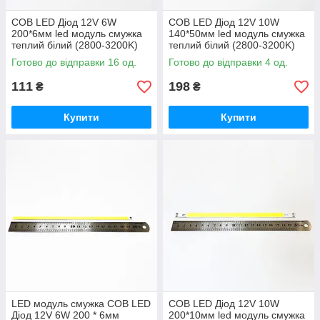
COB LED Діод 12V 6W
COB LED Діод 12V 10W
200*6мм led модуль смужка
140*50мм led модуль смужка
теплий білий (2800-3200K)
теплий білий (2800-3200K)
Готово до відправки 16 од.
Готово до відправки 4 од.
111
198
₴
₴
Купити
Купити
LED модуль смужка COB LED
COB LED Діод 12V 10W
Діод 12V 6W 200 * 6мм
200*10мм led модуль смужка