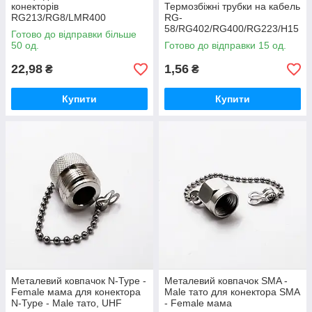
конекторів
Термозбіжні трубки на кабель
RG213/RG8/LMR400
RG-
потовщені
58/RG402/RG400/RG223/H15
Готово до відправки більше
5
50 од.
Готово до відправки 15 од.
22,98
1,56
₴
₴
Купити
Купити
Металевий ковпачок N-Type -
Металевий ковпачок SMA -
Female мама для конектора
Male тато для конектора SMA
N-Type - Male тато, UHF
- Female мама