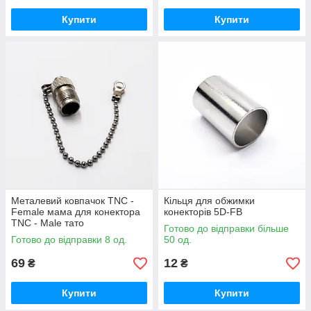
Купити
Купити
Металевий ковпачок TNC -
Кільця для обжимки
Female мама для конектора
конекторів 5D-FB
TNC - Male тато
Готово до відправки більше
Готово до відправки 8 од.
50 од.
69
12
₴
₴
Купити
Купити