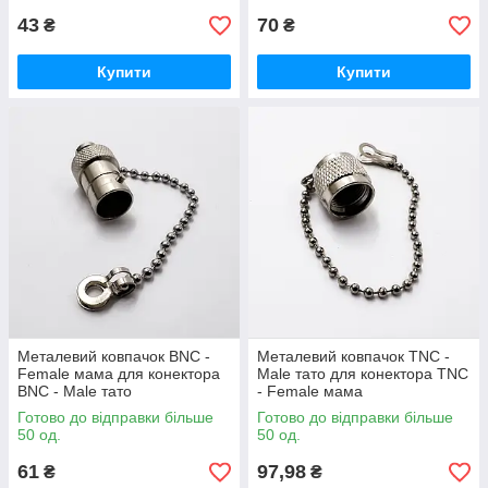
43
70
₴
₴
Купити
Купити
Металевий ковпачок BNC -
Металевий ковпачок TNC -
Female мама для конектора
Male тато для конектора TNC
BNC - Male тато
- Female мама
Готово до відправки більше
Готово до відправки більше
50 од.
50 од.
61
97,98
₴
₴