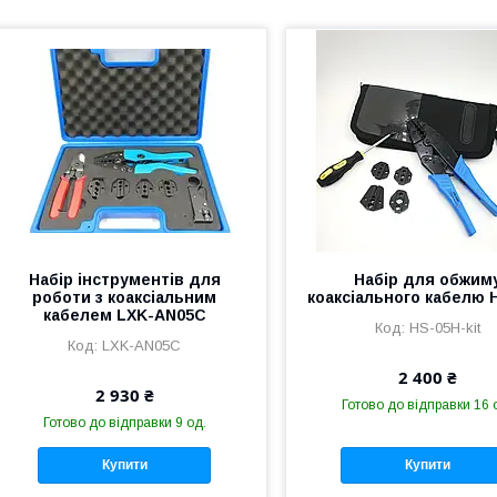
Набір інструментів для
Набір для обжим
роботи з коаксіальним
коаксіального кабелю 
кабелем LXK-AN05C
HS-05H-kit
LXK-AN05C
2 400 ₴
2 930 ₴
Готово до відправки 16 
Готово до відправки 9 од.
Купити
Купити