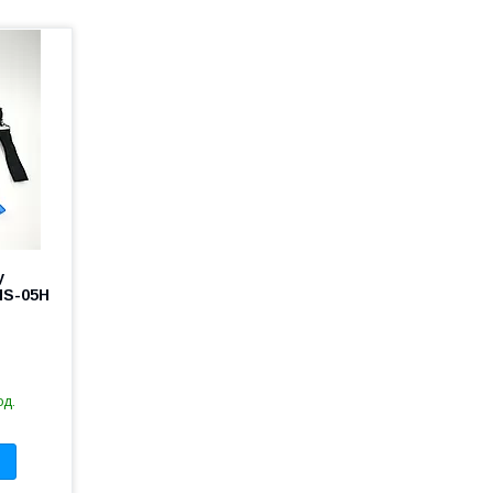
у
HS-05H
од.