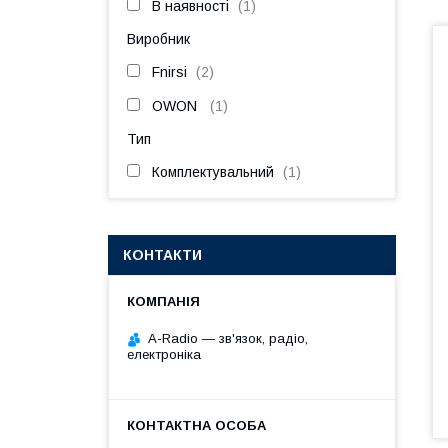
В наявності
1
Виробник
Fnirsi
2
OWON
1
Тип
Комплектувальний
1
КОНТАКТИ
A-Radio — зв'язок, радіо,
електроніка