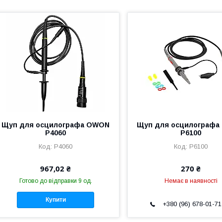
Щуп для осцилографа OWON
Щуп для осцилографа 
P4060
P6100
P4060
P6100
967,02 ₴
270 ₴
Готово до відправки 9 од.
Немає в наявності
Купити
+380 (96) 678-01-71