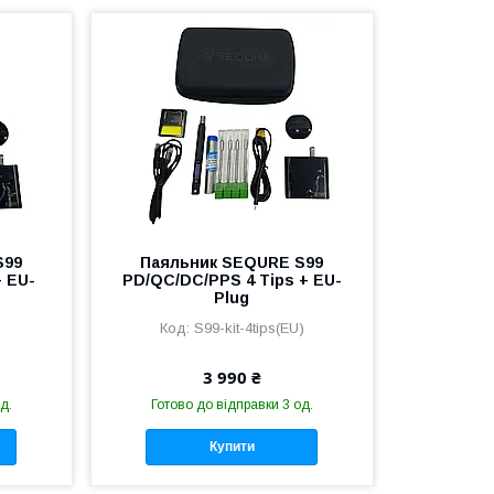
S99
Паяльник SEQURE S99
+ EU-
PD/QC/DC/PPS 4 Tips + EU-
Plug
S99-kit-4tips(EU)
3 990 ₴
д.
Готово до відправки 3 од.
Купити