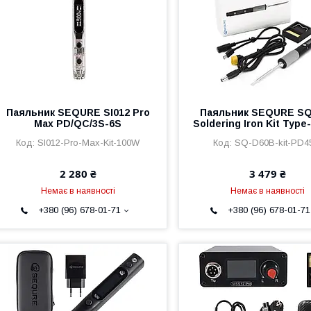
Паяльник SEQURE SI012 Pro
Паяльник SEQURE SQ
Max PD/QC/3S-6S
Soldering Iron Kit Typ
SI012-Pro-Max-Kit-100W
SQ-D60B-kit-PD
2 280 ₴
3 479 ₴
Немає в наявності
Немає в наявності
+380 (96) 678-01-71
+380 (96) 678-01-71