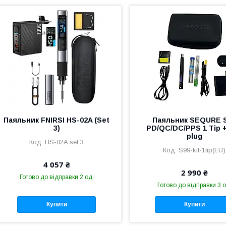
Паяльник FNIRSI HS-02A (Set
Паяльник SEQURE 
3)
PD/QC/DC/PPS 1 Tip 
plug
HS-02A set 3
S99-kit-1tip(EU)
4 057 ₴
2 990 ₴
Готово до відправки 2 од.
Готово до відправки 3 о
Купити
Купити