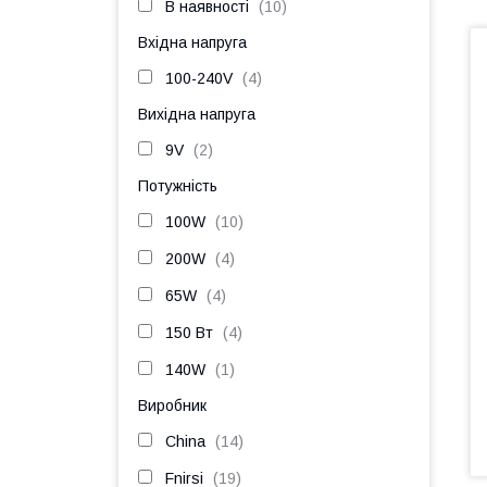
В наявності
10
Вхідна напруга
100-240V
4
Вихідна напруга
9V
2
Потужність
100W
10
200W
4
65W
4
150 Вт
4
140W
1
Виробник
China
14
Fnirsi
19