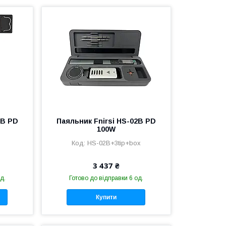
2B PD
Паяльник Fnirsi HS-02B PD
100W
HS-02B+3tip+box
3 437 ₴
д.
Готово до відправки 6 од.
Купити