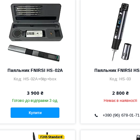
Паяльник FNIRSI HS-02A
Паяльник FNIRSI HS
HS-02A+6tip+box
HS-03
3 900 ₴
2 800 ₴
Готово до відправки 3 од.
Немає в наявності
Купити
+380 (96) 678-01-71