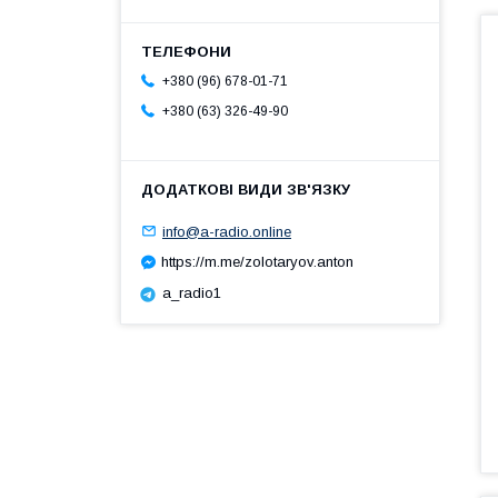
+380 (96) 678-01-71
+380 (63) 326-49-90
info@a-radio.online
https://m.me/zolotaryov.anton
a_radio1