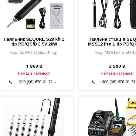
Паяльник SEQURE S20 kit 1
Паяльна станція SE
tip PD/QC/DC 9V 20W
MSS12 Pro 1 tip PD/
S20-kit-1tip(EU-Plug)
MSS12Pro-EU-1t
1 869 ₴
3 500 ₴
Немає в наявності
Немає в наявності
+380 (96) 678-01-71
+380 (96) 678-01-71