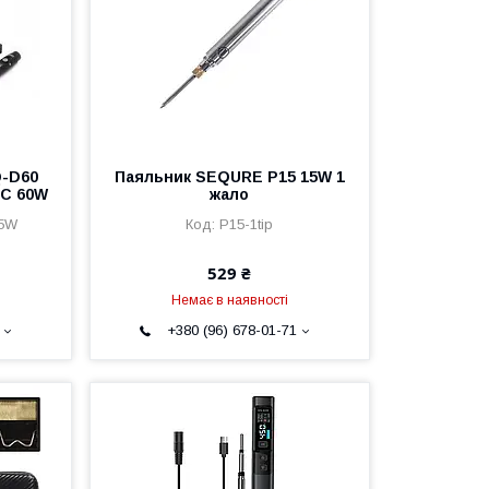
-D60
Паяльник SEQURE P15 15W 1
e-C 60W
жало
45W
P15-1tip
529 ₴
Немає в наявності
+380 (96) 678-01-71