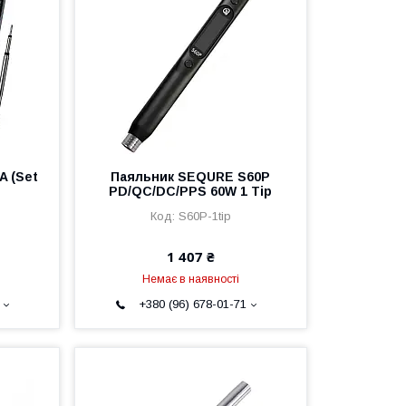
A (Set
Паяльник SEQURE S60P
PD/QC/DC/PPS 60W 1 Tip
S60P-1tip
1 407 ₴
Немає в наявності
+380 (96) 678-01-71