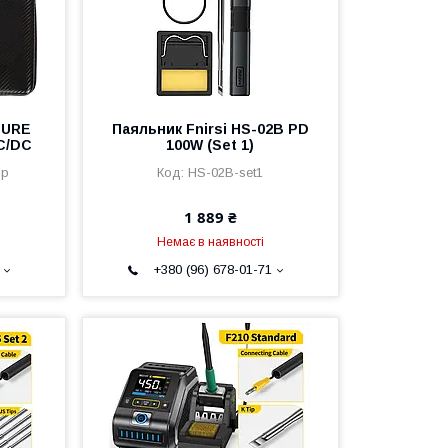
QURE
Паяльник Fnirsi HS-02B PD
QC/DC
100W (Set 1)
ip
HS-02B-set1
1 889 ₴
Немає в наявності
+380 (96) 678-01-71