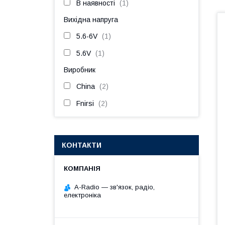
В наявності
1
Вихідна напруга
5.6-6V
1
5.6V
1
Виробник
China
2
Fnirsi
2
КОНТАКТИ
A-Radio — зв'язок, радіо,
електроніка