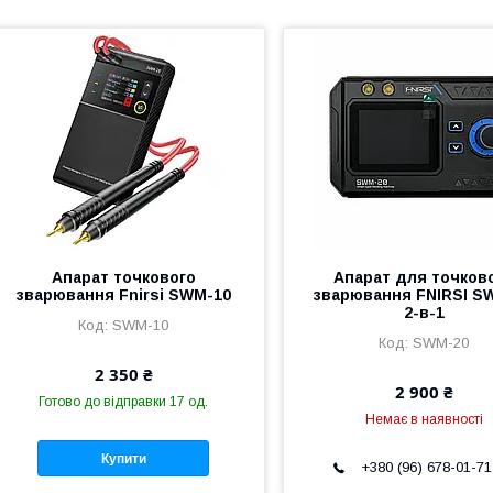
Апарат точкового
Апарат для точков
зварювання Fnirsi SWM-10
зварювання FNIRSI S
2-в-1
SWM-10
SWM-20
2 350 ₴
2 900 ₴
Готово до відправки 17 од.
Немає в наявності
Купити
+380 (96) 678-01-71