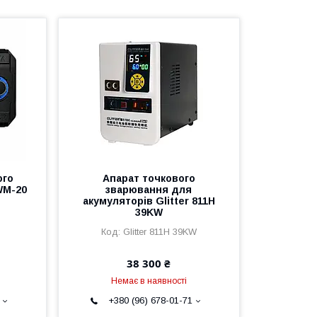
ого
Апарат точкового
WM-20
зварювання для
акумуляторів Glitter 811H
39KW
Glitter 811H 39KW
38 300 ₴
Немає в наявності
+380 (96) 678-01-71