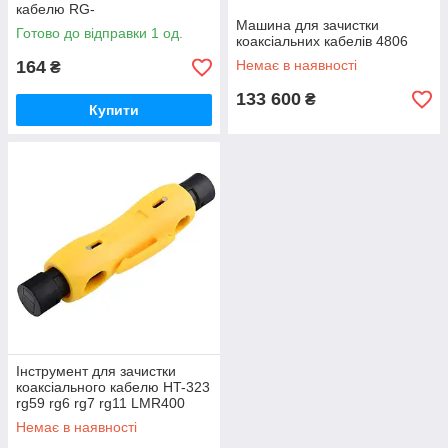
кабелю RG-
58/59/6/3C2/62/6QS/3C/4C/5C
Машина для зачистки
Готово до відправки 1 од.
коаксіальних кабелів 4806
164
Немає в наявності
₴
133 600
₴
Купити
Інструмент для зачистки
коаксіального кабелю HT-323
rg59 rg6 rg7 rg11 LMR400
Немає в наявності