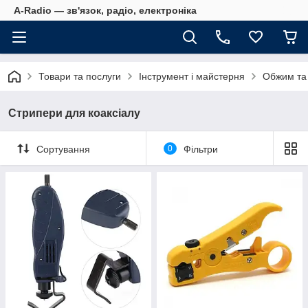
A-Radio — зв'язок, радіо, електроніка
Товари та послуги
Інструмент і майстерня
Обжим та
Стрипери для коаксіалу
Сортування
0
Фільтри