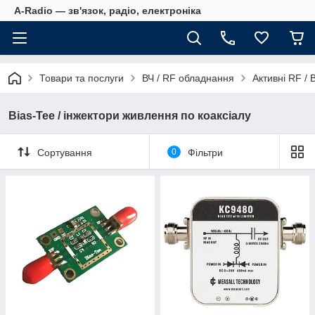
A-Radio — зв'язок, радіо, електроніка
Товари та послуги
ВЧ / RF обладнання
Активні RF /
Bias-Tee / інжектори живлення по коаксіалу
Сортування
0
Фільтри