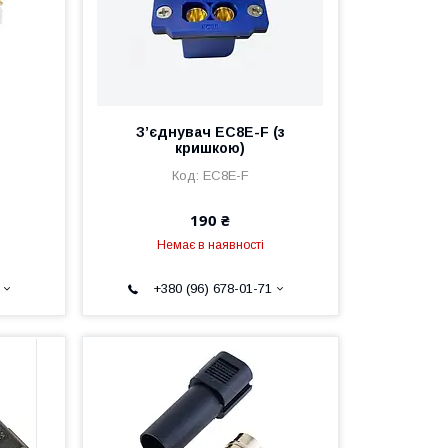
З’єднувач EC8E-F (з
кришкою)
EC8E-F
190 ₴
Немає в наявності
+380 (96) 678-01-71