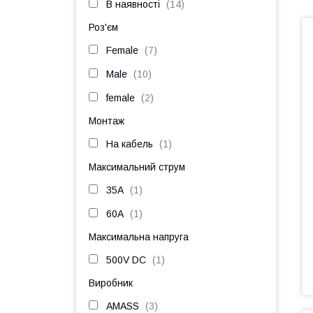
В наявності
14
Роз'єм
Female
7
Male
10
female
2
Монтаж
На кабель
1
Максимальний струм
35A
1
60А
1
Максимальна напруга
500V DC
1
Виробник
AMASS
3