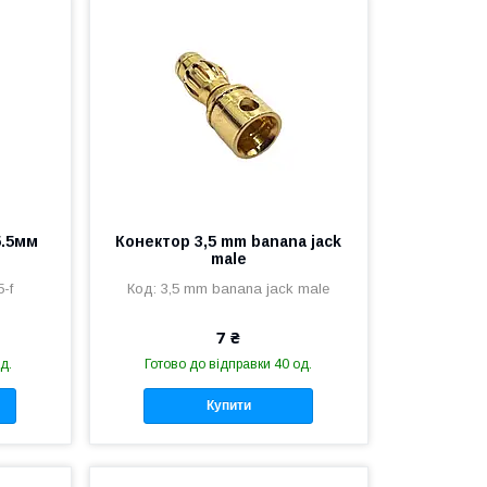
5.5мм
Конектор 3,5 mm banana jack
male
5-f
3,5 mm banana jack male
7 ₴
д.
Готово до відправки 40 од.
Купити