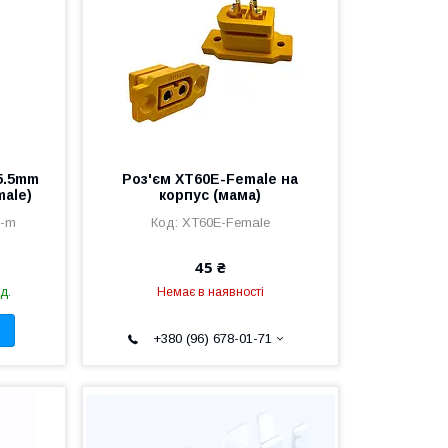
*5.5mm
Роз'єм XT60E-Female на
male)
корпус (мама)
5-m
XT60E-Female
45 ₴
д.
Немає в наявності
+380 (96) 678-01-71