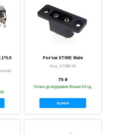
1*5.5
Роз'єм XT90E Male
XT90E-M
socket
75 ₴
Готово до відправки більше 50 од.
од.
Купити