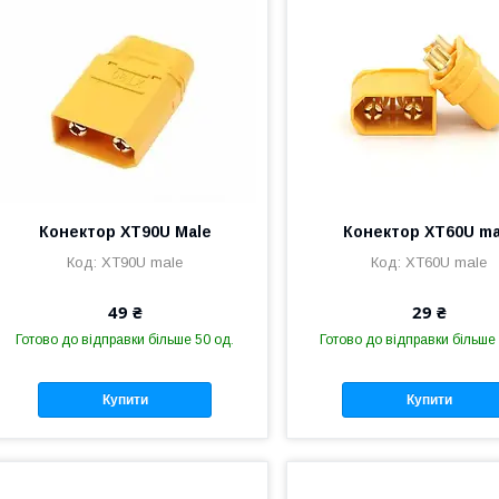
Конектор XT90U Male
Конектор XT60U ma
XT90U male
XT60U male
49 ₴
29 ₴
Готово до відправки більше 50 од.
Готово до відправки більше 
Купити
Купити