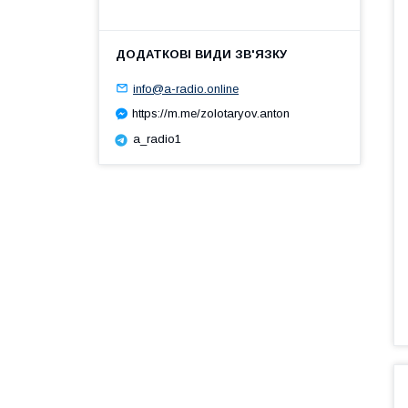
info@a-radio.online
https://m.me/zolotaryov.anton
a_radio1