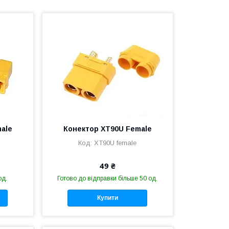
ale
Конектор XT90U Female
XT90U female
49 ₴
од.
Готово до відправки більше 50 од.
Купити