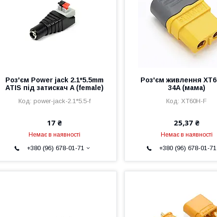
Роз'єм Power jack 2.1*5.5mm
Роз'єм живлення XT6
ATIS під затискач A (female)
34A (мама)
power-jack-2.1*5.5-f
XT60H-F
17 ₴
25,37 ₴
Немає в наявності
Немає в наявності
+380 (96) 678-01-71
+380 (96) 678-01-71