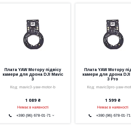
Плата YAW Мотору підвісу
Плата YAW Мотору пі
камери для дрона DJI Mavic
камери для дрона DJI
3
3 Pro
mavic3-yaw-motor-b
mavic3pro-yaw-mot
1 089 ₴
1 599 ₴
Немає в наявності
Немає в наявності
+380 (96) 678-01-71
+380 (96) 678-01-71