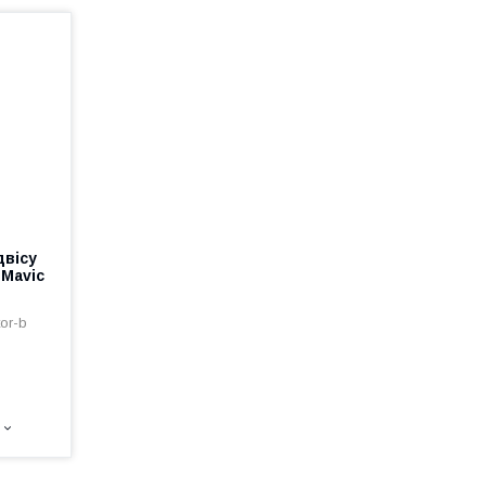
двісу
 Mavic
or-b