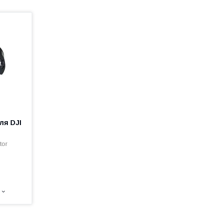
ля DJI
tor