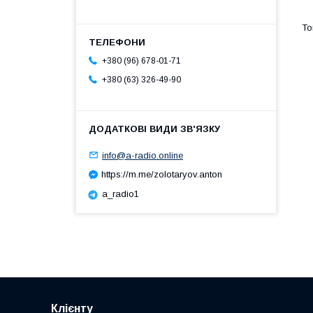
+380 (96) 678-01-71
+380 (63) 326-49-90
info@a-radio.online
https://m.me/zolotaryov.anton
a_radio1
Клієнту