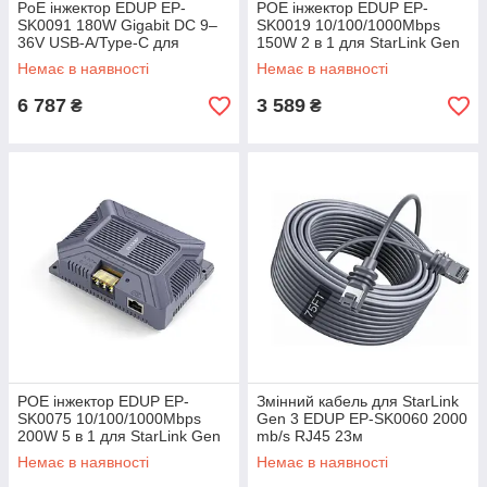
PoE інжектор EDUP EP-
POE інжектор EDUP EP-
SK0091 180W Gigabit DC 9–
SK0019 10/100/1000Mbps
36V USB-A/Type-C для
150W 2 в 1 для StarLink Gen
Starlink Mini
3
Немає в наявності
Немає в наявності
6 787
3 589
₴
₴
POE інжектор EDUP EP-
Змінний кабель для StarLink
SK0075 10/100/1000Mbps
Gen 3 EDUP EP-SK0060 2000
200W 5 в 1 для StarLink Gen
mb/s RJ45 23м
3 Type-C and USB
Немає в наявності
Немає в наявності