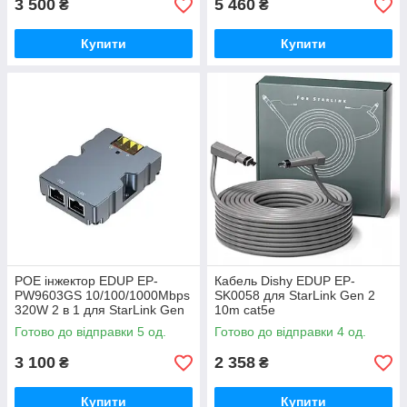
3 500
5 460
₴
₴
Купити
Купити
POE інжектор EDUP EP-
Кабель Dishy EDUP EP-
PW9603GS 10/100/1000Mbps
SK0058 для StarLink Gen 2
320W 2 в 1 для StarLink Gen
10m cat5e
3
Готово до відправки 5 од.
Готово до відправки 4 од.
3 100
2 358
₴
₴
Купити
Купити