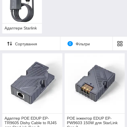
Адаптери Starlink
Сортування
0
Фільтри
Адаптер POE EDUP EP-
POE інжектор EDUP EP-
TR9605 Dishy Cable to RJ45
PW9603 150W для StarLink