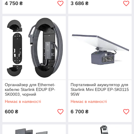
4 750
3 686
₴
₴
Органайзер для Ethernet-
Портативний акумулятор для
кабелю Starlink EDUP EP-
Starlink Mini EDUP EP-SK0115
SK0003, чорний
95W
Немає в наявності
Немає в наявності
600
6 700
₴
₴