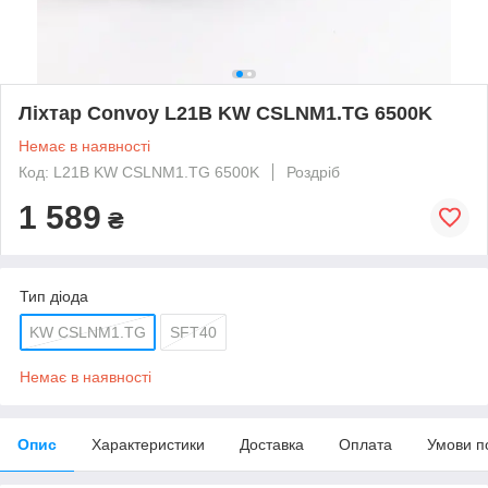
Ліхтар Convoy L21B KW CSLNM1.TG 6500K
Немає в наявності
Код: L21B KW CSLNM1.TG 6500K
Роздріб
1 589
₴
Тип діода
KW CSLNM1.TG
SFT40
Немає в наявності
Опис
Характеристики
Доставка
Оплата
Умови п