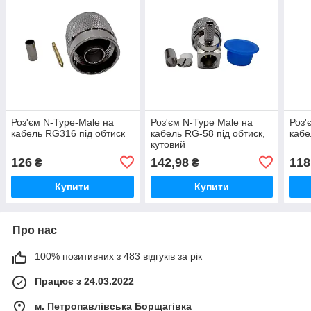
Роз'єм N-Type-Male на
Роз'єм N-Type Male на
Роз'
кабель RG316 під обтиск
кабель RG-58 під обтиск,
кабе
кутовий
126
142,98
118
₴
₴
Купити
Купити
Про нас
100% позитивних з 483 відгуків за рік
Працює з 24.03.2022
м. Петропавлівська Борщагівка