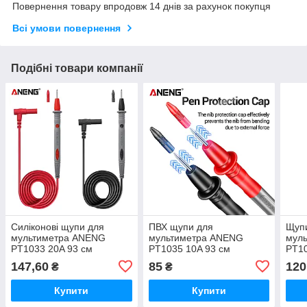
Повернення товару впродовж 14 днів за рахунок покупця
Всі умови повернення
Подібні товари компанії
Силіконові щупи для
ПВХ щупи для
Щупи
мультиметра ANENG
мультиметра ANENG
мул
PT1033 20A 93 см
PT1035 10A 93 см
PT1
147,60
85
120
₴
₴
Купити
Купити