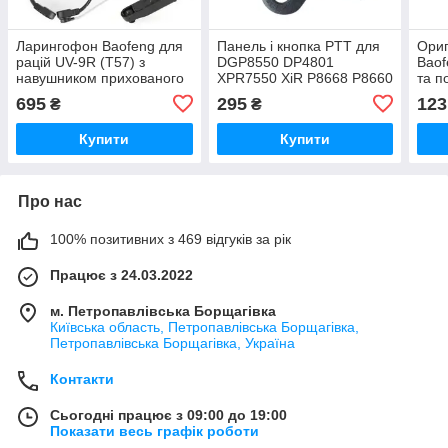
Ларингофон Baofeng для
Панель і кнопка PTT для
Ориг
рацій UV-9R (T57) з
DGP8550 DP4801
Baof
навушником прихованого
XPR7550 XiR P8668 P8660
та п
носіння
GP338D
695
295
123
₴
₴
Купити
Купити
Про нас
100% позитивних з 469 відгуків за рік
Працює з 24.03.2022
м. Петропавлівська Борщагівка
Київська область, Петропавлівська Борщагівка,
Петропавлівська Борщагівка, Україна
Контакти
Сьогодні працює з 09:00 до 19:00
Показати весь графік роботи