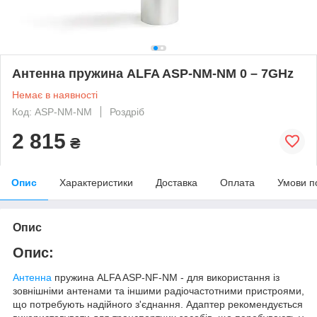
Антенна пружина ALFA ASP-NM-NM 0 – 7GHz
Немає в наявності
Код: ASP-NM-NM
Роздріб
2 815
₴
Опис
Характеристики
Доставка
Оплата
Умови п
Опис
Опис:
Антенна
пружина ALFA ASP-NF-NM - для використання із
зовнішніми антенами та іншими радіочастотними пристроями,
що потребують надійного з'єднання. Адаптер рекомендується