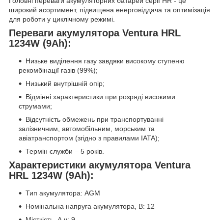
Головні переваги акумуляторних батарей серії HR - це
широкий асортимент, підвищена енерговіддача та оптимізація
для роботи у циклічному режимі.
Переваги акумулятора Ventura HRL
1234W (9Ah):
Низьке виділення газу завдяки високому ступеню
рекомбінації газів (99%);
Низький внутрішній опір;
Відмінні характеристики при розряді високими
струмами;
Відсутність обмежень при транспортуванні
залізничним, автомобільним, морським та
авіатранспортом (згідно з правилами IATA);
Термін служби – 5 років.
Характеристики акумулятора Ventura
HRL 1234W (9Ah):
Тип акумулятора: AGM
Номінальна напруга акумулятора, В: 12
Місткість, А.ч: 9