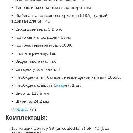
Тип лінзи: скляна лінза з ар-покриттям
Відбивач: апельсинова кірка для 519А, гладкий
відбивач для SFT40
Вихід драйвера: 3 В 5 А
Колір світла: холодний білий
Колірна температура: 6500K
Пам'ять режиму: Так
Задня підставка: Так
Батарея у комплекті: Ні
Необхідний тип батареї: незахищений літієвий 18650.
Необхідна кількість б
атар
ей: 1 шт.
Висота: 123,5 мм
Ширина: 24,2 мм
<
li>Вага:
77 г
Комплектація:
Ліхтарик Convoy S8 (ar-coated lens) SFT40 (бЕЗ