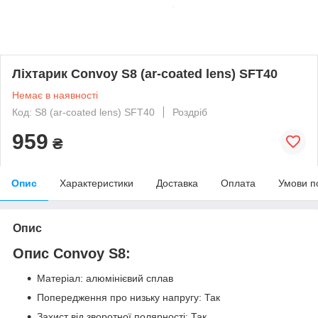
Ліхтарик Convoy S8 (ar-coated lens) SFT40
Немає в наявності
Код: S8 (ar-coated lens) SFT40
Роздріб
959
₴
Опис
Характеристики
Доставка
Оплата
Умови п
Опис
Опис Convoy S8:
Матеріал: алюмінієвий сплав
Попередження про низьку напругу: Так
Захист від зворотної полярності: Так