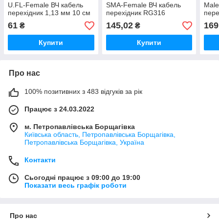
U.FL-Female ВЧ кабель
SMA-Female ВЧ кабель
Male
перехідник 1,13 мм 10 см
перехідник RG316
пере
довжина 7 см кутовий
куто
61
145,02
169
₴
₴
Купити
Купити
Про нас
100% позитивних з 483 відгуків за рік
Працює з 24.03.2022
м. Петропавлівська Борщагівка
Київська область, Петропавлівська Борщагівка,
Петропавлівська Борщагівка, Україна
Контакти
Сьогодні працює з 09:00 до 19:00
Показати весь графік роботи
Про нас