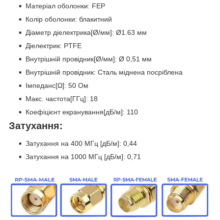
Матеріал оболонки: FEP
Колір оболонки: блакитний
Діаметр діелектрика[Ø/мм]: Ø1.63 мм
Діелектрик: PTFE
Внутрішній провідник[Ø/мм]: Ø 0,51 мм
Внутрішній провідник: Сталь міднена посріблена
Імпеданс[Ω]: 50 Ом
Макс. частота[ГГц]: 18
Коефіцієнт екранування[дБ/м]: 110
Затухання:
Затухання на 400 МГц [дБ/м]: 0,44
Затухання на 1000 МГц [дБ/м]: 0,71