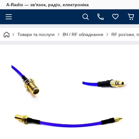
A-Radio — зв'язок, радіо, електроніка
Товари та послуги
ВЧ / RF обладнання
RF роз’єми, п