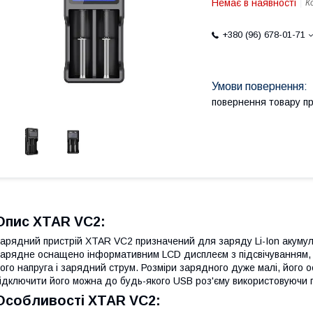
Немає в наявності
К
+380 (96) 678-01-71
повернення товару п
Опис XTAR VC2:
арядний пристрій XTAR VC2 призначений для заряду Li-Ion акумул
арядне оснащено інформативним LCD дисплеєм з підсвічуванням, 
ого напруга і зарядний струм. Розміри зарядного дуже малі, його 
ідключити його можна до будь-якого USB роз'єму використовуючи п
Особливості XTAR VC2: