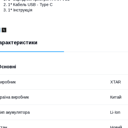
1* Кабель USB - Type C
1* Інструкція
арактеристики
Основні
иробник
XTAR
раїна виробник
Китай
ип акумулятора
Li-Ion
Стан
Новий