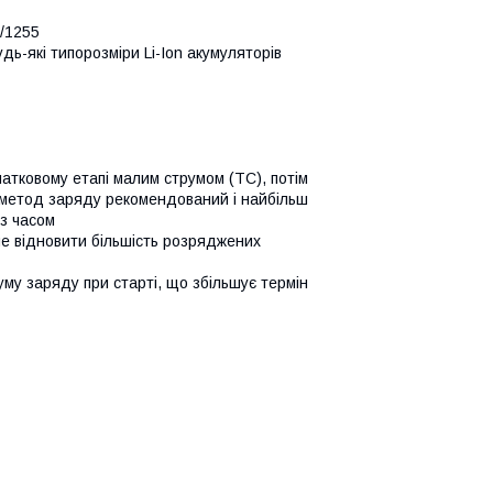
/1255
ь-які типорозміри Li-Ion акумуляторів
атковому етапі малим струмом (ТС), потім
й метод заряду рекомендований і найбільш
 з часом
не відновити більшість розряджених
му заряду при старті, що збільшує термін