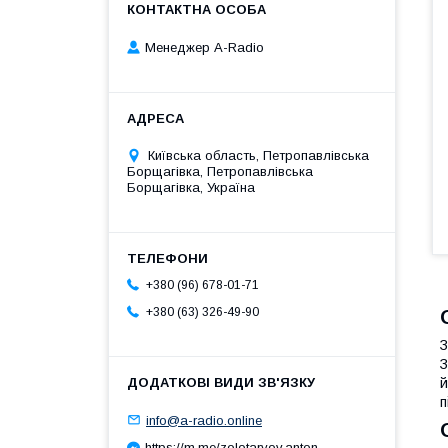
Менеджер A-Radio
Київська область, Петропавлівська
Борщагівка, Петропавлівська
Борщагівка, Україна
+380 (96) 678-01-71
+380 (63) 326-49-90
З
З
й
п
info@a-radio.online
https://m.me/zolotaryov.anton