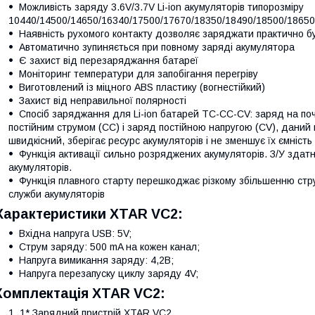
Можливість заряду 3.6V/3.7V Li-ion акумуляторів типорозміру
10440/14500/14650/16340/17500/17670/18350/18490/18500/18650
Наявність рухомого контакту дозволяє заряджати практично буд
Автоматично зупиняється при повному заряді акумулятора
Є захист від перезаряджання батареї
Моніторинг температури для запобігання перегріву
Виготовлений із міцного ABS пластику (вогнестійкий)
Захист від неправильної полярності
Спосіб заряджання для Li-ion батарей TC-CC-CV: заряд на поч
постійним струмом (CC) і заряд постійною напругою (CV), дани
швидкісний, зберігає ресурс акумуляторів і не зменшує їх ємність
Функція активації сильно розряджених акумуляторів. З/У здат
акумуляторів.
Функція плавного старту перешкоджає різкому збільшенню стру
служби акумуляторів
Характеристики XTAR VC2:
Вхідна напруга USB: 5V;
Струм заряду: 500 mA на кожен канал;
Напруга вимикання заряду: 4,2В;
Напруга перезапуску циклу заряду 4V;
Комплектація XTAR VC2:
1* Зарядний пристрій XTAR VC2