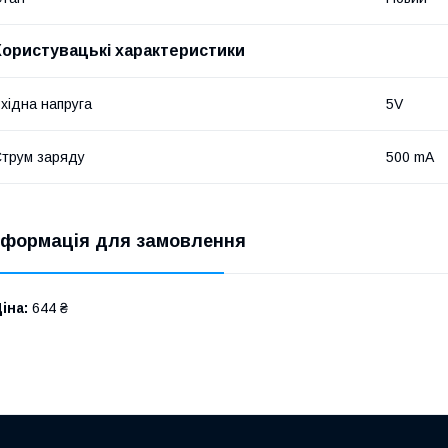
Користувацькi характеристики
хідна напруга
5V
трум заряду
500 mA
нформація для замовлення
іна:
644 ₴