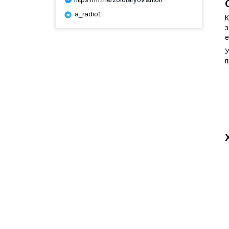
a_radio1
К
з
е
У
п