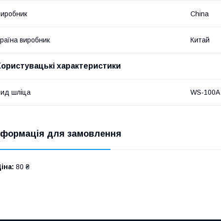
иробник
China
раїна виробник
Китай
Користувацькі характеристики
ид шліца
WS-100A
нформація для замовлення
іна:
80 ₴