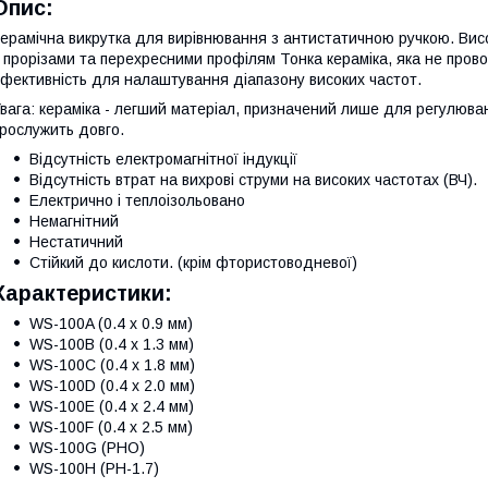
Опис:
ерамічна викрутка для вирівнювання з антистатичною ручкою. Висо
 прорізами та перехресними профілям Тонка кераміка, яка не прово
фективність для налаштування діапазону високих частот.
вага: кераміка - легший матеріал, призначений лише для регулюва
рослужить довго.
Відсутність електромагнітної індукції
Відсутність втрат на вихрові струми на високих частотах (ВЧ).
Електрично і теплоізольовано
Немагнітний
Нестатичний
Стійкий до кислоти. (крім фтористоводневої)
Характеристики:
WS-100A (0.4 x 0.9 мм)
WS-100B (0.4 x 1.3 мм)
WS-100C (0.4 x 1.8 мм)
WS-100D (0.4 x 2.0 мм)
WS-100E (0.4 x 2.4 мм)
WS-100F (0.4 x 2.5 мм)
WS-100G (PHO)
WS-100H (PH-1.7)