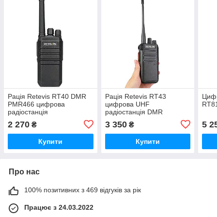
Рація Retevis RT40 DMR
Рація Retevis RT43
Цифр
PMR466 цифрова
цифрова UHF
RT8
радіостанція
радіостанція DMR
2 270
3 350
5 2
₴
₴
Купити
Купити
Про нас
100% позитивних з 469 відгуків за рік
Працює з 24.03.2022