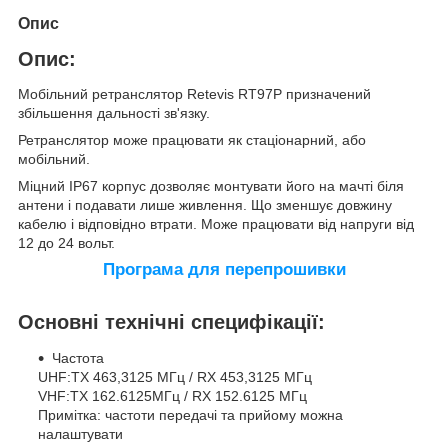
Опис
Опис:
Мобільний ретранслятор Retevis RT97P призначений
збільшення дальності зв'язку.
Ретранслятор може працювати як стаціонарний, або
мобільний.
Міцний IP67 корпус дозволяє монтувати його на мачті біля
антени і подавати лише живлення. Що зменшує довжину
кабелю і відповідно втрати. Може працювати від напруги від
12 до 24 вольт.
Програма для перепрошивки
Основні технічні специфікації:
Частота
UHF:TX 463,3125 МГц / RX 453,3125 МГц
VHF:TX 162.6125МГц / RX 152.6125 МГц
Примітка: частоти передачі та прийому можна
налаштувати