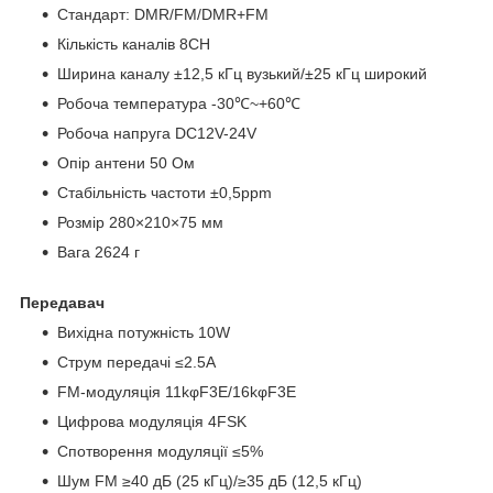
Стандарт: DMR/FM/DMR+FM
Кількість каналів 8CH
Ширина каналу ±12,5 кГц вузький/±25 кГц широкий
Робоча температура -30℃~+60℃
Робоча напруга DC12V-24V
Опір антени 50 Ом
Стабільність частоти ±0,5ppm
Розмір 280×210×75 мм
Вага 2624 г
Передавач
Вихідна потужність 10W
Струм передачі ≤2.5A
FM-модуляція 11kφF3E/16kφF3E
Цифрова модуляція 4FSK
Спотворення модуляції ≤5%
Шум FM ≥40 дБ (25 кГц)/≥35 дБ (12,5 кГц)