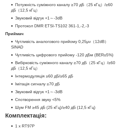
Потужність суміжного каналу ≥70 дБ（25 кГц）/≥60
дБ（12,5 кГц）
Звуковий відгук +1～-3dB
Протокол DMR ETSI-TS102 361-1,-2,-3
Приймач
Чутливість аналогового прийому 0,25μν（12dB）
SINAD
Чутливість цифрового прийому -120 дБм (BER≤5%)
Вибірковість суміжного каналу ≥70 дБ（25 кГц）/≥60
дБ（12,5 кГц）
Інтермодуляція ≥60 дБ/≥65 дБ
Імітація сигналу ≥70 дБ
Звуковий відгук +1～-3dB
Спотворення звуку <5%
Шум FM ≥45 дБ (25 кГц)/≥40 дБ (12,5 кГц)
Комплектація:
1 x RT97P