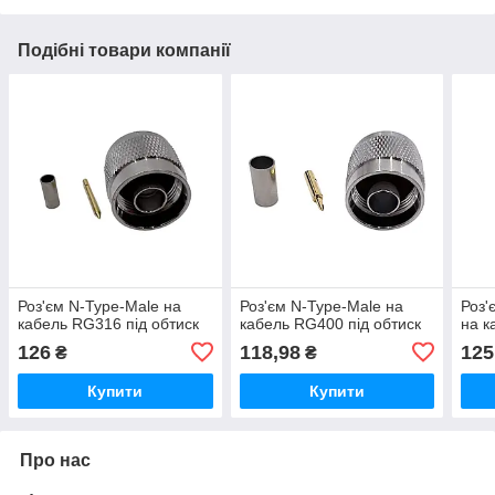
Подібні товари компанії
Роз'єм N-Type-Male на
Роз'єм N-Type-Male на
Роз'
кабель RG316 під обтиск
кабель RG400 під обтиск
на к
126
118,98
125
₴
₴
Купити
Купити
Про нас