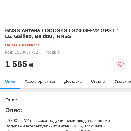
GNSS Антена LOCOSYS LS2003H-V2 GPS L1
L5, Galileo, Beidou, IRNSS
Немає в наявності
Код: LS2003H-V2
Роздріб
1 565
₴
Опис
Характеристики
Доставка
Оплата
Умови п
Опис
Опис:
LS2003H-V2 є високопродуктивними дводіапазонними
модулями інтелектуальних антен GNSS, включаючи