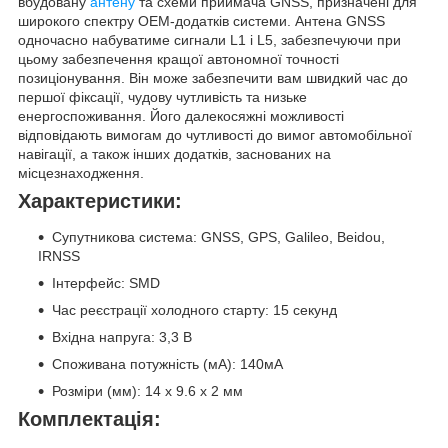
вбудовану
антену
та схеми приймача GNSS, призначені для
широкого спектру OEM-додатків системи. Антена GNSS
одночасно набуватиме сигнали L1 і L5, забезпечуючи при
цьому забезпечення кращої автономної точності
позиціонування. Він може забезпечити вам швидкий час до
першої фіксації, чудову чутливість та низьке
енергоспоживання. Його далекосяжні можливості
відповідають вимогам до чутливості до вимог автомобільної
навігації, а також інших додатків, заснованих на
місцезнаходження.
Характеристики:
Супутникова система: GNSS, GPS, Galileo, Beidou,
IRNSS
Інтерфейс: SMD
Час реєстрації холодного старту: 15 секунд
Вхідна напруга: 3,3 В
Споживана потужність (мА): 140мА
Розміри (мм): 14 x 9.6 x 2 мм
Комплектація: