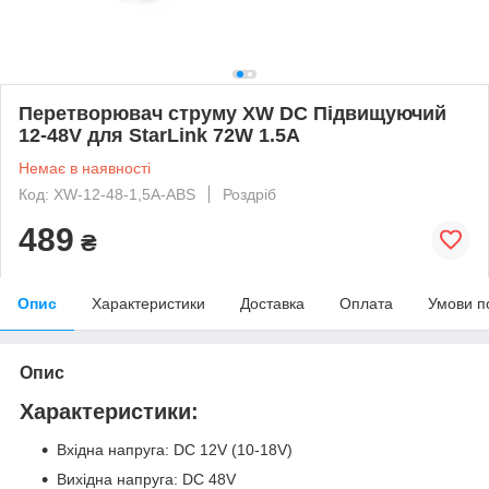
Перетворювач струму XW DC Підвищуючий
12-48V для StarLink 72W 1.5A
Немає в наявності
Код: XW-12-48-1,5A-ABS
Роздріб
489
₴
Опис
Характеристики
Доставка
Оплата
Умови п
Опис
Характеристики:
Вхідна напруга: DC 12V (10-18V)
Вихідна напруга: DC 48V