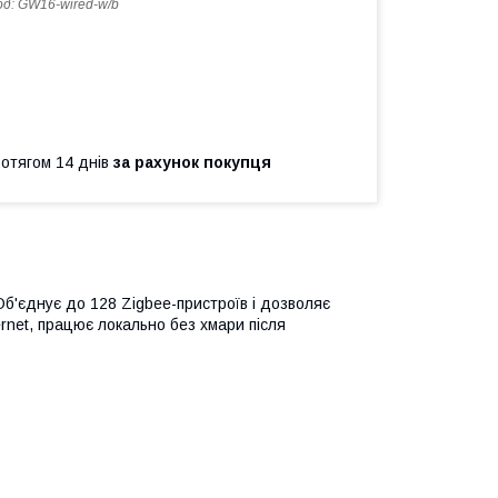
од:
GW16-wired-w/b
ротягом 14 днів
за рахунок покупця
'єднує до 128 Zigbee-пристроїв і дозволяє
rnet, працює локально без хмари після