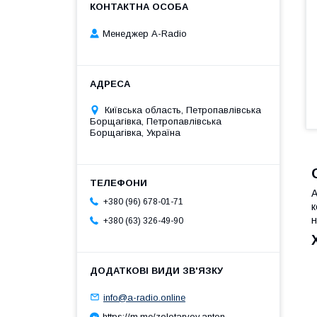
Менеджер A-Radio
Київська область, Петропавлівська
Борщагівка, Петропавлівська
Борщагівка, Україна
A
+380 (96) 678-01-71
к
н
+380 (63) 326-49-90
info@a-radio.online
https://m.me/zolotaryov.anton