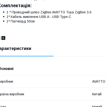
Комплектація:
1 * Проводний шлюз ZigBee AVATTO Tuya ZigBee 3.0
1* Кабель живлення USB-A - USB-Type-C
1* Патчкорд 50см
арактеристики
Основні
иробник
AVATTO
раїна виробник
Китай
Стан
Новий