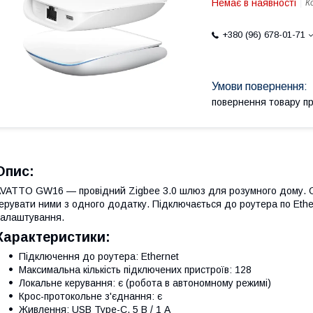
Немає в наявності
К
+380 (96) 678-01-71
повернення товару п
Опис:
VATTO GW16 — провідний Zigbee 3.0 шлюз для розумного дому. Об
ерувати ними з одного додатку. Підключається до роутера по Ethe
алаштування.
Характеристики:
Підключення до роутера: Ethernet
Максимальна кількість підключених пристроїв: 128
Локальне керування: є (робота в автономному режимі)
Крос-протокольне з'єднання: є
Живлення: USB Type-C, 5 В / 1 А