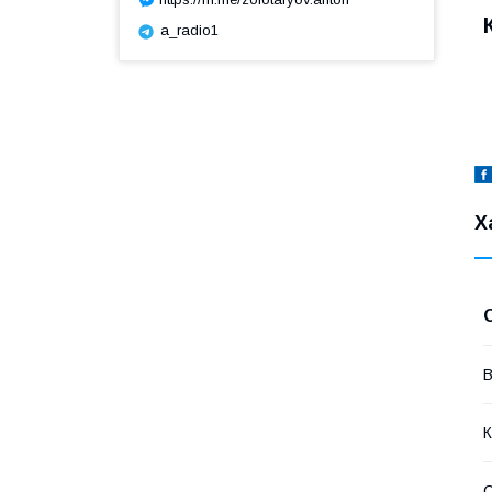
a_radio1
Х
В
К