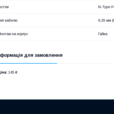
оз'єм
N-Type-F
ип кабелю
6,35 мм 
онтаж на корпус
Гайка
нформація для замовлення
іна:
145 ₴