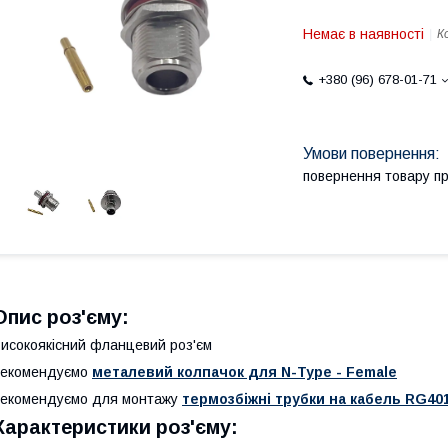
Немає в наявності
К
+380 (96) 678-01-71
повернення товару п
Опис роз'єму:
исокоякісний фланцевий роз'єм
Рекомендуємо
металевий колпачок для N-Type - Female
екомендуємо для монтажу
термозбіжні трубки на кабель RG40
Характеристики роз'єму: