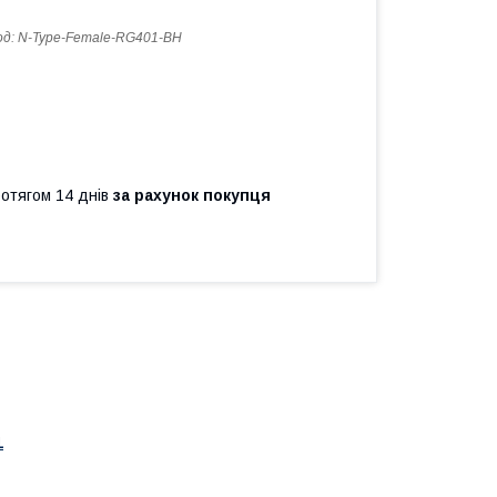
од:
N-Type-Female-RG401-BH
ротягом 14 днів
за рахунок покупця
1