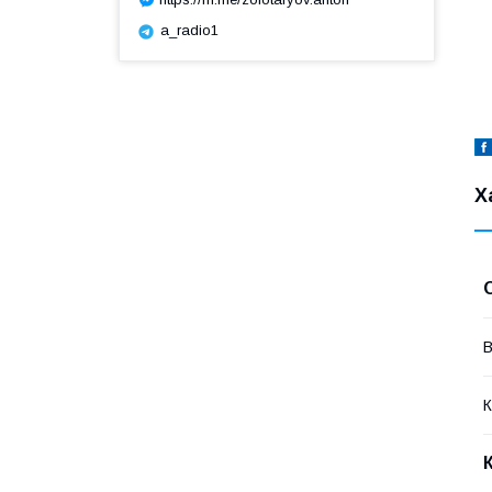
a_radio1
Х
В
К