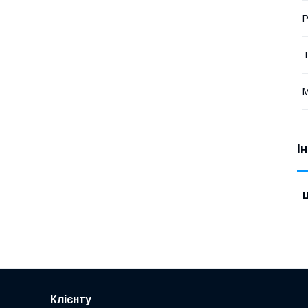
Р
Т
М
І
Ц
Клієнту