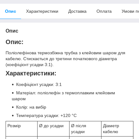
Опис
Характеристики
Доставка
Оплата
Умови п
Опис
Опис:
Поліолефінова термозбіжна трубка з клейовим шаром для
кабелю. Стискається до третини початкового діаметра
(коефіцієнт усадки 3:1).
Характеристики:
Коефіцієнт усадки: 3:1
Матеріал: поліолефін з термоплавким клейовим
шаром
Колір: на вибір
Температура усадки: +120 °C
Розмір
Ø до усадки
Ø після
Діаметр
усадки
кабелю