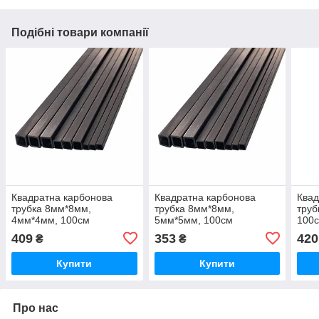
Подібні товари компанії
Квадратна карбонова
Квадратна карбонова
Квад
трубка 8мм*8мм,
трубка 8мм*8мм,
тру
4мм*4мм, 100см
5мм*5мм, 100см
100
409
353
420
₴
₴
Купити
Купити
Про нас