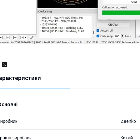
арактеристики
Основні
иробник
Zeenko
раїна виробник
Китай