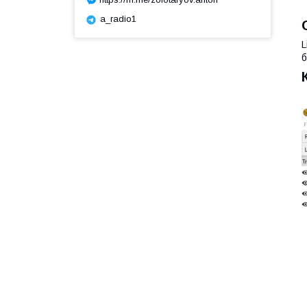
a_radio1
L
б