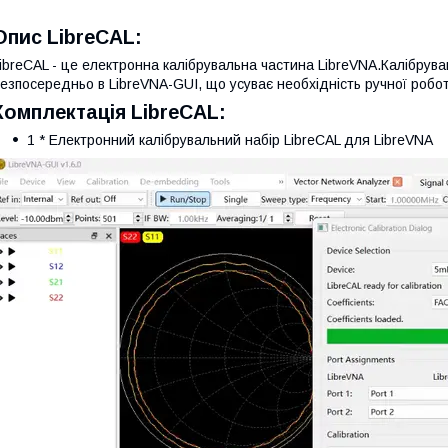
Опис LibreCAL:
ibreCAL - це електронна калібрувальна частина LibreVNA.Калібрува
езпосередньо в LibreVNA-GUI, що усуває необхідність ручної робо
Комплектація LibreCAL:
1 * Електронний калібрувальний набір LibreCAL для LibreVNA