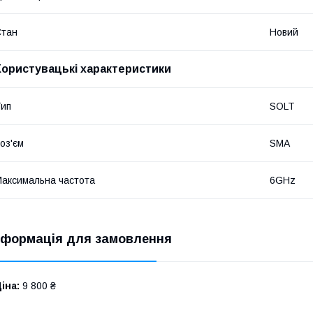
Стан
Новий
Користувацькi характеристики
ип
SOLT
оз'єм
SMA
аксимальна частота
6GHz
нформація для замовлення
іна:
9 800 ₴