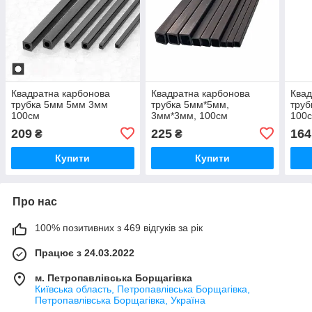
Квадратна карбонова
Квадратна карбонова
Квад
трубка 5мм 5мм 3мм
трубка 5мм*5мм,
труб
100см
3мм*3мм, 100см
100
209
225
164
₴
₴
Купити
Купити
Про нас
100% позитивних з 469 відгуків за рік
Працює з 24.03.2022
м. Петропавлівська Борщагівка
Київська область, Петропавлівська Борщагівка,
Петропавлівська Борщагівка, Україна