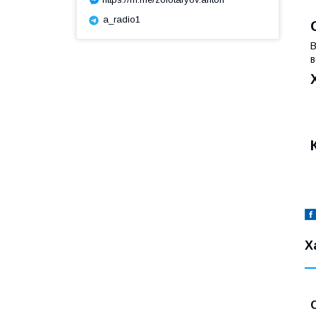
a_radio1
В
в
Х