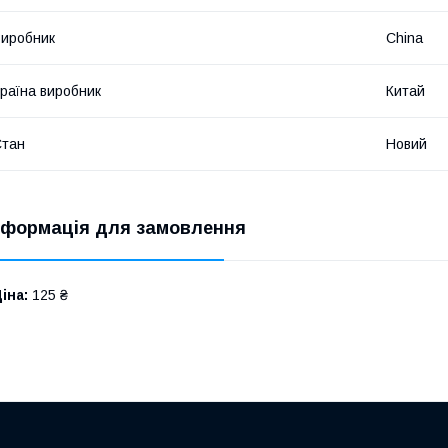
иробник
China
раїна виробник
Китай
Стан
Новий
нформація для замовлення
іна:
125 ₴