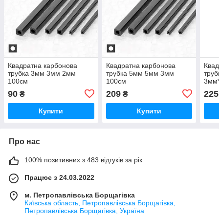
Квадратна карбонова
Квадратна карбонова
Квад
трубка 3мм 3мм 2мм
трубка 5мм 5мм 3мм
труб
100см
100см
3мм
90
209
225
₴
₴
Купити
Купити
Про нас
100% позитивних з 483 відгуків за рік
Працює з 24.03.2022
м. Петропавлівська Борщагівка
Київська область, Петропавлівська Борщагівка,
Петропавлівська Борщагівка, Україна