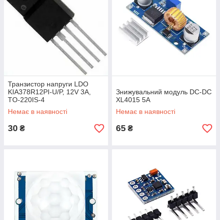
Транзистор напруги LDO
KIA378R12PI-U/P, 12V 3A,
Знижувальний модуль DC-DC
TO-220IS-4
XL4015 5A
Немає в наявності
Немає в наявності
30
65
₴
₴