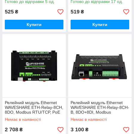
Готово до відправки 5 од.
Готово до відправки 17 од.
525
519
₴
₴
Купити
Купити
Релейний модуль Ethernet
Релейний модуль Ethernet
WAVESHARE ETH-Relay-8CH,
WAVESHARE ETH-Relay-8CH-
8DO, Modbus RTU/TCP, PoE
B, 8DO+8DI, Modbus
RTU/TCP, PoE
Немає в наявності
Немає в наявності
2 708
3 100
₴
₴