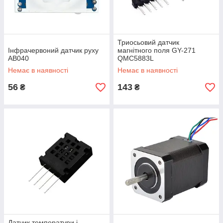
Триосьовий датчик
Інфрачервоний датчик руху
магнітного поля GY-271
AB040
QMC5883L
Немає в наявності
Немає в наявності
56
143
₴
₴
Датчик температури і