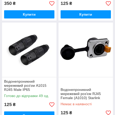
350
125
₴
₴
Купити
Купити
Водонепроникний
мережевий роз'єм A1015
RJ45 Male IP65
Водонепроникний
мережевий роз’єм RJ45
Готово до відправки 49 од.
Female (А1010) Starlink
125
Немає в наявності
₴
125
₴