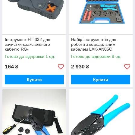
Інструмент HT-332 для
Набір інструментів для
зачистки коаксіального
роботи з коаксіальним
кабелю RG-
кабелем LXK-AN05C
58/59/6/3C2/62/6QS/3C/4C/5C
Готово до відправки 1 од.
Готово до відправки 9 од.
164
2 930
₴
₴
Купити
Купити